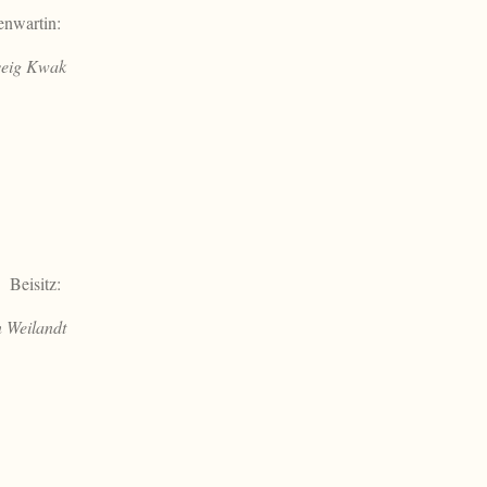
enwartin:
veig Kwak
Beisitz:
n Weilandt